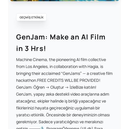
GEÇMİŞ ETKİNLİK
GenJam: Make an AI Film
in 3 Hrs!
​Machine Cinema, the pioneering AI film collective
from Los Angeles, in collaboration with Hagia, is
bringing their acclaimed “GenJams” — a creative film
hackathon. ​FREE CREDITS WILL BE PROVIDED! ​
GenJam: Öğren → Oluştur → İzle ​Bize katılın!
GenJam, yapay zeka destekli video araçlarına adım
atacağınız, ekipler halinde iş birliği yapacağınız ve
fikirlerinizi hayata geçireceğiniz uygulamalı bir
yaratıcı etkinlik. Öncesinde bir deneyiminizin olması
gerekmiyor. Sadece yaratıcılığınızı ve merakınızı
getirin. ​⸻ ​🔧 Program ​Öğrenme (45 dk) Sora,