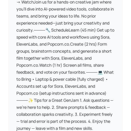
→ Watch ​Join us for a hands-on creative jam where
you’ll dive into AI-powered video tools, collaborate in
teams, and bring your ideas to life. No prior
experience needed—just bring your creativity and
curiosity. ​⸻ ​🔧 Schedule ​Learn (45 min) Get up to
speed with core AI tools and workflows using Sora,
ElevenLabs, and Popcorn.co. ​Create (2 hrs) Form
groups, brainstorm concepts, and generate a short
film together with Sora, ElevenLabs, and
Popcorn.co. ​Watch (1 hr) Screen all films, share
feedback, and vote on your favorites. ​⸻ ​💻 What
to Bring • Laptop & power cable (fully charged) •
Accounts set up for Sora, ElevenLabs, and
Popcorn.co (setup instructions sent in advance) ​
⸻ ​✨ Tips for a Great GenJam 1. Ask questions —
we’re here to help. 2. Share prompts & feedback —
collaboration sparks creativity. 3. Experiment freely
— trial and error is part of the process. 4. Enjoy the
journey — leave with a film and new skills.