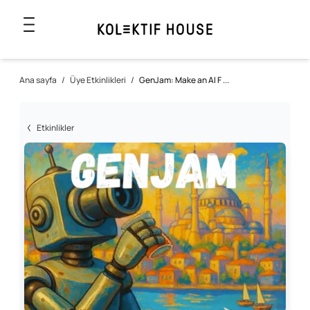
Ana sayfa
/
Üye Etkinlikleri
/
GenJam: Make an AI F ...
Etkinlikler