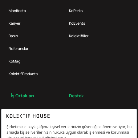
Manifesto
KoPerks
Kariyer
KoEvents
Basın
Kolektifliler
Referanslar
KoMag
Kolektif Products
İş Ortakları
Destek
Broker
S.S.S.
Bize Ulaş