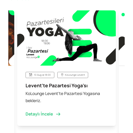
10 Aug @ 18:00
KoLounge Levent
Levent'te Pazartesi Yoga'sı
Şi
KoLounge Levent'te Pazartesi Yogasına
10 
 &
bekleriz.
iş 
kal
Detaylı İncele
Det
e