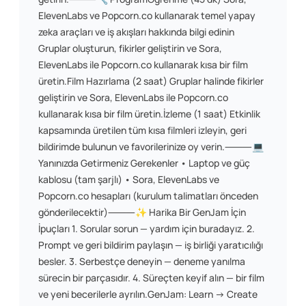
ElevenLabs ve Popcorn.co kullanarak temel yapay
zeka araçları ve iş akışları hakkında bilgi edinin
Gruplar oluşturun, fikirler geliştirin ve Sora,
ElevenLabs ile Popcorn.co kullanarak kısa bir film
üretin. ​Film Hazırlama (2 saat) Gruplar halinde fikirler
geliştirin ve Sora, ElevenLabs ile Popcorn.co
kullanarak kısa bir film üretin. ​İzleme (1 saat) Etkinlik
kapsamında üretilen tüm kısa filmleri izleyin, geri
bildirimde bulunun ve favorilerinize oy verin. ​⸻ ​💻
Yanınızda Getirmeniz Gerekenler • Laptop ve güç
kablosu (tam şarjlı) • Sora, ElevenLabs ve
Popcorn.co hesapları (kurulum talimatları önceden
gönderilecektir) ​⸻ ​✨ Harika Bir GenJam İçin
İpuçları 1. Sorular sorun — yardım için buradayız. 2.
Prompt ve geri bildirim paylaşın — iş birliği yaratıcılığı
besler. 3. Serbestçe deneyin — deneme yanılma
sürecin bir parçasıdır. 4. Süreçten keyif alın — bir film
ve yeni becerilerle ayrılın. ​GenJam: Learn → Create