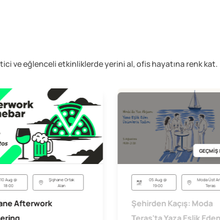
etici ve eğlenceli
etkinliklerde yerini al, ofis hayatına renk kat.
GEÇMİŞ 
05 Aug @
Moda Üst Ar
10 Aug @
Şişhane Ortak
19:00
Teras
18:00
Alan
Şehirden Kaçış: Moda
ane Afterwork
Teras'ta Yaza Eşlik Ede
ering