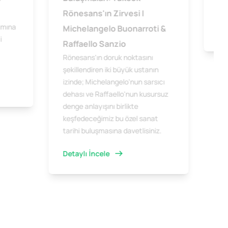
Yog
Rönesans'ın Zirvesi |
ımına
Michelangelo Buonarroti &
Det
i
Raffaello Sanzio
Rönesans'ın doruk noktasını
şekillendiren iki büyük ustanın
izinde; Michelangelo'nun sarsıcı
dehası ve Raffaello'nun kusursuz
denge anlayışını birlikte
keşfedeceğimiz bu özel sanat
tarihi buluşmasına davetlisiniz.
Detaylı İncele