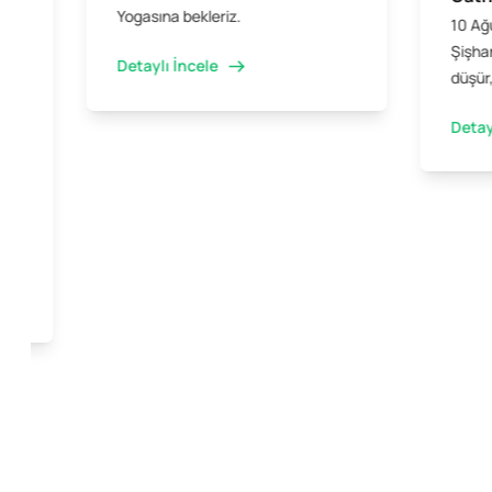
Yogasına bekleriz.
10 Ağ
Şişhan
Detaylı İncele
düşür,
Detay
ini