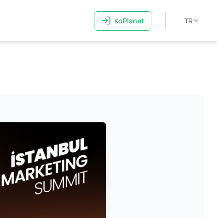
KoPlanet
TR