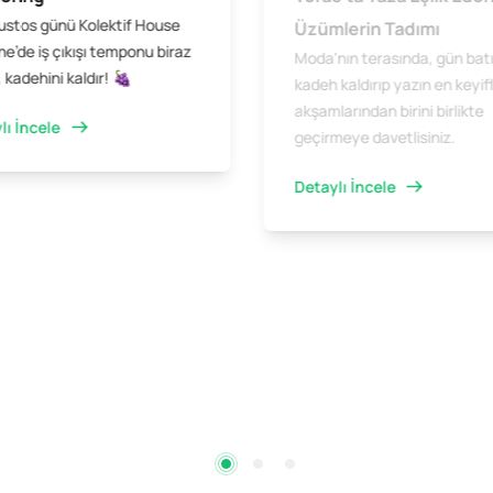
ustos günü Kolektif House
Üzümlerin Tadımı
e’de iş çıkışı temponu biraz
Moda'nın terasında, gün bat
 kadehini kaldır! 🍇
kadeh kaldırıp yazın en keyifl
akşamlarından birini birlikte
lı İncele
geçirmeye davetlisiniz.
Detaylı İncele