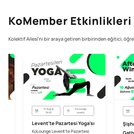
KoMember Etkinlikleri
Kolektif Ailesi’ni bir araya getiren birbirinden eğitici, öğr
10 Aug @
KoLounge
18:00
Levent
Levent'te Pazartesi Yoga'sı
Şişh
KoLounge Levent'te Pazartesi
Gath