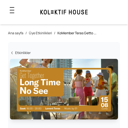
Ana sayfa
/
Üye Etkinlikleri
/
KoMember Teras Getto ...
Etkinlikler