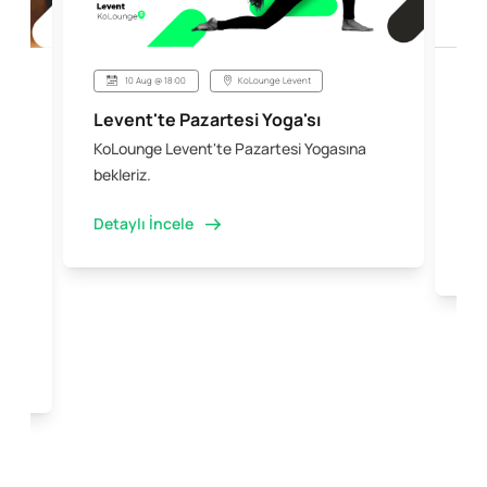
10 Aug @ 18:00
KoLounge Levent
Levent'te Pazartesi Yoga'sı
Şi
KoLounge Levent'te Pazartesi Yogasına
10 
 &
bekleriz.
iş 
kal
Detaylı İncele
Det
e