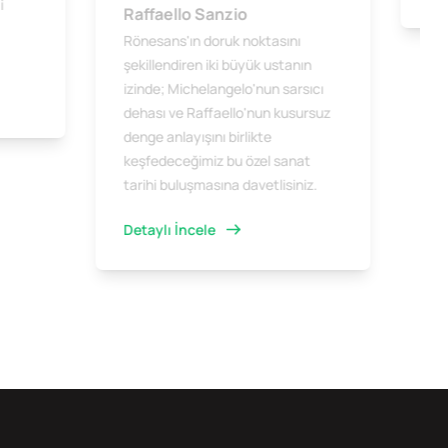
i
Raffaello Sanzio
Rönesans'ın doruk noktasını
şekillendiren iki büyük ustanın
izinde; Michelangelo'nun sarsıcı
dehası ve Raffaello'nun kusursuz
denge anlayışını birlikte
keşfedeceğimiz bu özel sanat
tarihi buluşmasına davetlisiniz.
Detaylı İncele