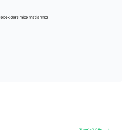
şecek dersimize matlarınızı
Tümünü Gör