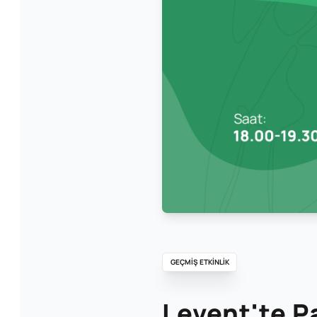
GEÇMİŞ ETKİNLİK
Levent'te P