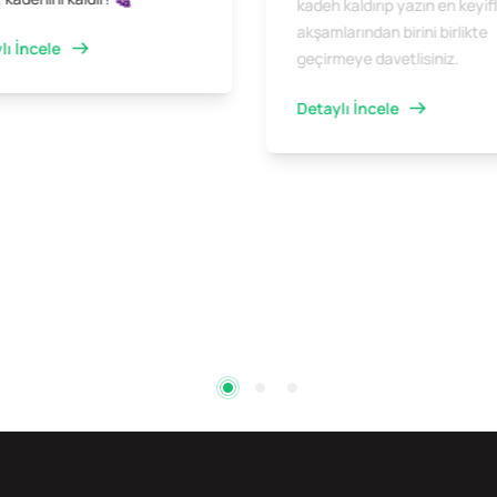
kadeh kaldırıp yazın en keyifl
akşamlarından birini birlikte
lı İncele
geçirmeye davetlisiniz.
Detaylı İncele