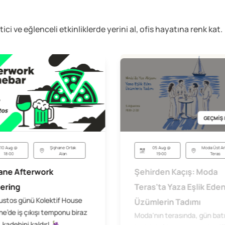
etici ve eğlenceli
etkinliklerde yerini al, ofis hayatına renk kat.
GEÇMİŞ 
05 Aug @
Moda Üst Ar
10 Aug @
Şişhane Ortak
19:00
Teras
18:00
Alan
Şehirden Kaçış: Moda
ane Afterwork
Teras'ta Yaza Eşlik Ede
ering
ustos günü Kolektif House
Üzümlerin Tadımı
e’de iş çıkışı temponu biraz
Moda'nın terasında, gün bat
 kadehini kaldır! 🍇