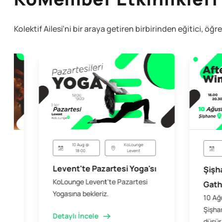
Kolektif Ailesi’ni bir araya getiren birbirinden eğitici, öğr
10 Aug @
KoLounge
18:00
Levent
Levent'te Pazartesi Yoga'sı
Şişh
KoLounge Levent'te Pazartesi
Gath
Yogasına bekleriz.
10 Ağ
Şişhan
Detaylı İncele
düşür,