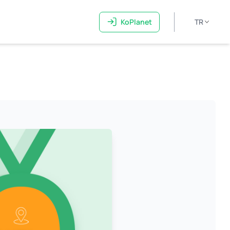
KoPlanet
TR