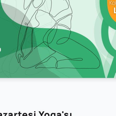
azartesi Yoga'sı