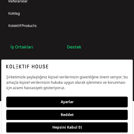
Referanslar
KoMag
Kolektif Products
İş Ortakları
Destek
Broker
S.S.S.
Bize Ulaş
Çerez Tercihlerini Yönetin
Aydınlatma & Açık Rıza Metni
KVKK,Gizlilik ve Çerez Politikası
© Kolektif House 2022