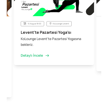
10 Aug @ 18:00
KoLounge Levent
Levent'te Pazartesi Yoga'sı
Şi
KoLounge Levent'te Pazartesi Yogasına
10 
 &
bekleriz.
iş 
kal
Detaylı İncele
Det
e