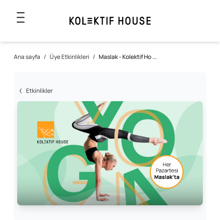
Ana sayfa
/
Üye Etkinlikleri
/
Maslak - Kolektif Ho ...
Etkinlikler