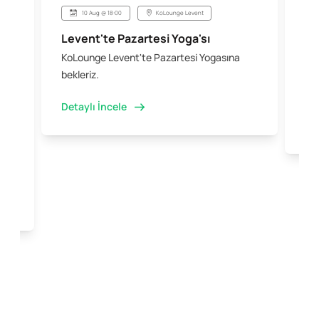
10 Aug @ 18:00
KoLounge Levent
Levent'te Pazartesi Yoga'sı
Şi
KoLounge Levent'te Pazartesi Yogasına
10 
 &
bekleriz.
iş 
kal
Detaylı İncele
Det
e