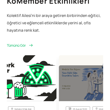
KoMember Etkinlikleri
Kolektif Ailesi’ni bir araya getiren birbirinden eğitici,
öğretici ve eğlenceli
etkinliklerde yerini al, ofis
hayatına renk kat.
Tümünü Gör
GEÇMİŞ ETKİNLİK
05 Aug @ 19:00
Moda Üst Arka Teras