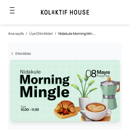
Ana sayfa
/
Üye Etkinlikleri
/
Nidakule Morning Min ...
Etkinlikler