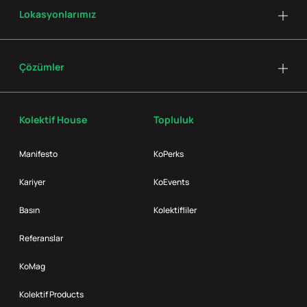
Lokasyonlarımız
Çözümler
Kolektif House
Topluluk
Manifesto
KoPerks
Kariyer
KoEvents
Basın
Kolektifliler
Referanslar
KoMag
Kolektif Products