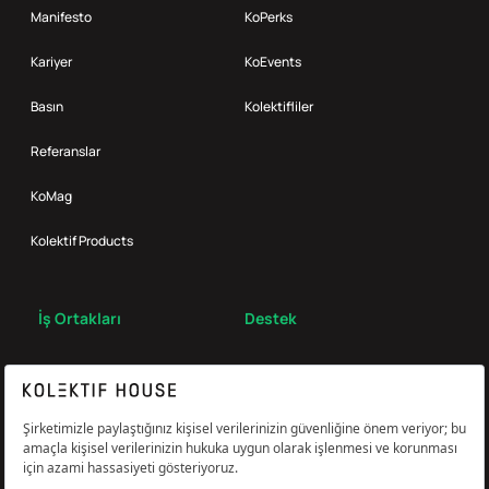
Manifesto
KoPerks
Kariyer
KoEvents
Basın
Kolektifliler
Referanslar
KoMag
Kolektif Products
İş Ortakları
Destek
Broker
S.S.S.
Bize Ulaş