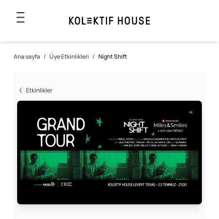
Ana sayfa
/
Üye Etkinlikleri
/
Night Shift
Etkinlikler