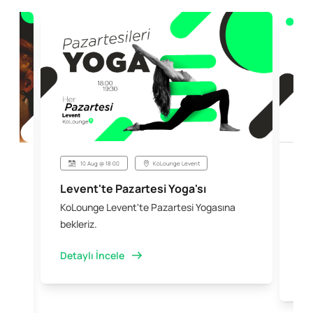
10 Aug @ 18:00
KoLounge Levent
Levent'te Pazartesi Yoga'sı
Şi
KoLounge Levent'te Pazartesi Yogasına
10 
 &
bekleriz.
iş 
kal
Detaylı İncele
Det
e