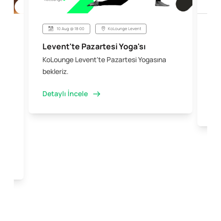
10 Aug @ 18:00
KoLounge Levent
Levent'te Pazartesi Yoga'sı
Şi
KoLounge Levent'te Pazartesi Yogasına
10 
 &
bekleriz.
iş 
kal
Detaylı İncele
Det
e