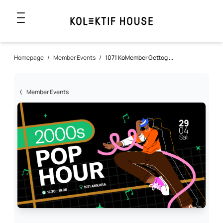
Homepage
/
Member Events
/
1071 KoMember Gettog ...
Member Events