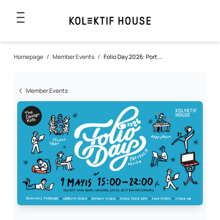
Homepage
/
Member Events
/
Folio Day 2026: Port ...
Member Events