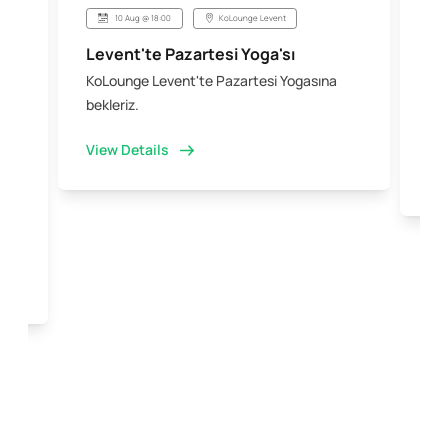
10 Aug @ 18:00
KoLounge Levent
Levent'te Pazartesi Yoga'sı
Şi
KoLounge Levent'te Pazartesi Yogasına
10 
 &
bekleriz.
iş 
kal
View Details
Vi
e