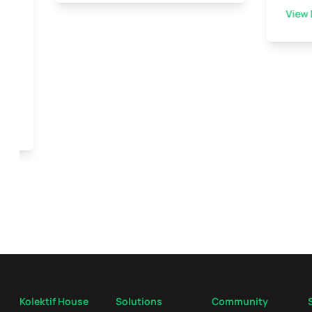
View 
ini
Kolektif House
Solutions
Community