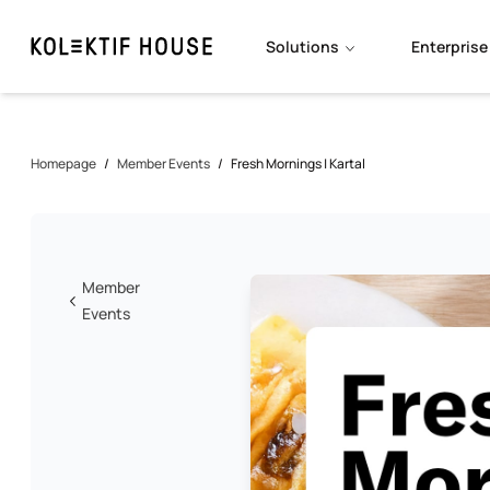
Solutions
Enterprise
Homepage
/
Member Events
/
Fresh Mornings | Kartal
Member
Events