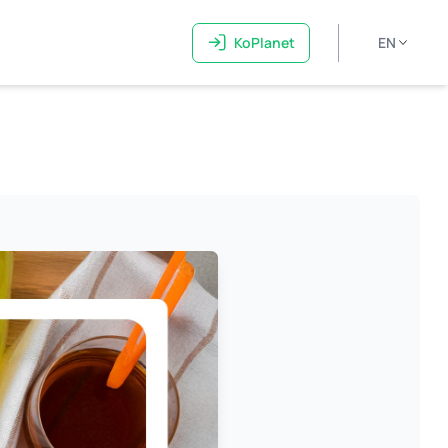
KoPlanet
EN