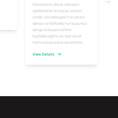
Rönesans'ın doruk noktasını
şekillendiren iki büyük ustanın
izinde; Michelangelo'nun sarsıcı
dehası ve Raffaello'nun kusursuz
denge anlayışını birlikte
keşfedeceğimiz bu özel sanat
tarihi buluşmasına davetlisiniz.
View Details