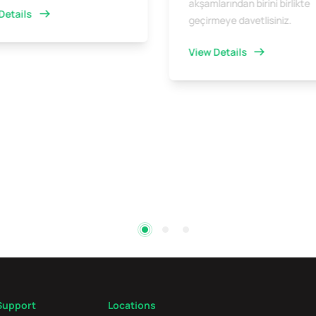
akşamlarından birini birlikte
Details
geçirmeye davetlisiniz.
View Details
Support
Locations