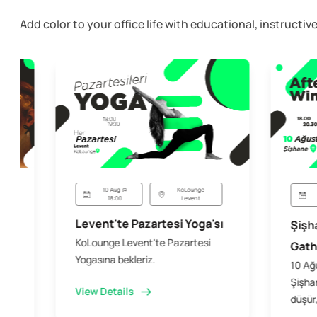
Add color to your office life with educational, instruct
10 Aug @
KoLounge
18:00
Levent
Levent'te Pazartesi Yoga'sı
Şişh
KoLounge Levent'te Pazartesi
Gath
Yogasına bekleriz.
10 Ağ
Şişhan
View Details
düşür,