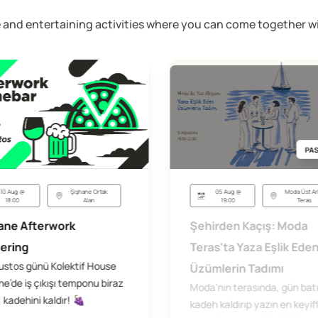
ive and entertaining activities where you can come together
PAS
05 Aug @
Moda Üst Ar
10 Aug @
Şişhane Ortak
19:00
Teras
18:00
Alan
Şehirden Kaçış: Moda
ane Afterwork
Teras'ta Yaza Eşlik Ede
ering
ustos günü Kolektif House
Üzümlerin Tadımı
e’de iş çıkışı temponu biraz
Moda'nın terasında, gün bat
 kadehini kaldır! 🍇
kadeh kaldırıp yazın en keyifl