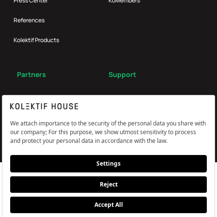
Press Center
KoMembers
References
Kolektif Products
Partners
Support
Broker
FAQ
Reach Us
Çerez Tercihlerini Yönetin
Information and Explicit Consent Statement
PDPL, Privacy and Cookie Policy
© Kolektif House 2022