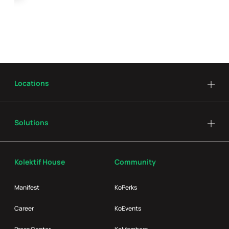
Locations
Solutions
Kolektif House
Community
Manifest
KoPerks
Career
KoEvents