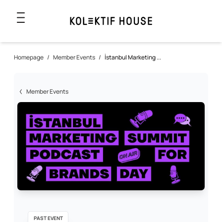
Homepage
/
Member Events
/
İstanbul Marketing ...
Member Events
PAST EVENT