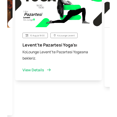
10 Aug @ 18:00
KoLounge Levent
Levent'te Pazartesi Yoga'sı
Şi
KoLounge Levent'te Pazartesi Yogasına
10 
 &
bekleriz.
iş 
kal
View Details
Vi
e