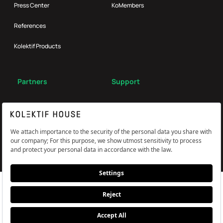
Press Center
KoMembers
References
Kolektif Products
Partners
Support
Broker
FAQ
Reach Us
Çerez Tercihlerini Yönetin
Information and Explicit Consent Statement
PDPL, Privacy and Cookie Policy
© Kolektif House 2022