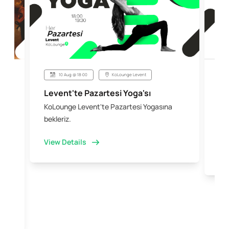
10 Aug @ 18:00
KoLounge Levent
Levent'te Pazartesi Yoga'sı
Şi
KoLounge Levent'te Pazartesi Yogasına
10 
 &
bekleriz.
iş 
kal
View Details
Vi
e