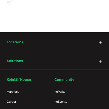
Locations
Solutions
Kolektif House
Community
Manifest
KoPerks
Career
KoEvents