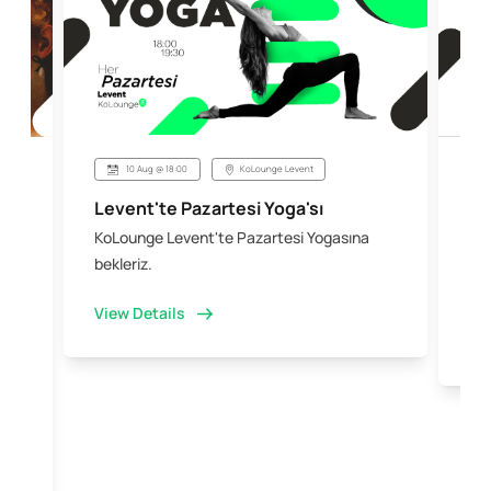
10 Aug @ 18:00
KoLounge Levent
Levent'te Pazartesi Yoga'sı
Şi
KoLounge Levent'te Pazartesi Yogasına
10 
 &
bekleriz.
iş 
kal
View Details
Vi
e