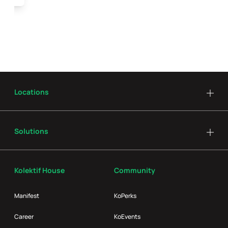
Locations
Solutions
Kolektif House
Community
Manifest
KoPerks
Career
KoEvents