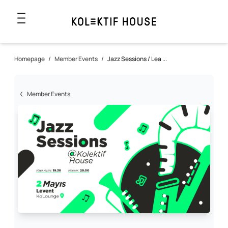
Homepage
/
Member Events
/
Jazz Sessions / Lea ...
Member Events