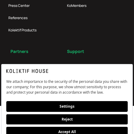
Press Center
KoMembers
References
Kolektif Products
Partners
Support
Broker
FAQ
Reach Us
Çerez Tercihlerini Yönetin
Information and Explicit Consent Statement
PDPL, Privacy and Cookie Policy