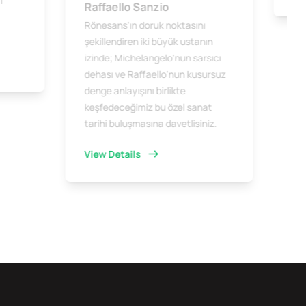
i
Raffaello Sanzio
Rönesans'ın doruk noktasını
şekillendiren iki büyük ustanın
izinde; Michelangelo'nun sarsıcı
dehası ve Raffaello'nun kusursuz
denge anlayışını birlikte
keşfedeceğimiz bu özel sanat
tarihi buluşmasına davetlisiniz.
View Details