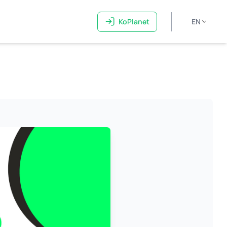
KoPlanet
EN