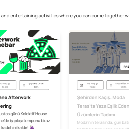
ive and entertaining activities where you can come together
PAS
05 Aug @
Moda Üst Ar
10 Aug @
Şişhane Ortak
19:00
Teras
18:00
Alan
Şehirden Kaçış: Moda
ane Afterwork
Teras'ta Yaza Eşlik Ede
ering
ustos günü Kolektif House
Üzümlerin Tadımı
e’de iş çıkışı temponu biraz
Moda'nın terasında, gün bat
 kadehini kaldır! 🍇