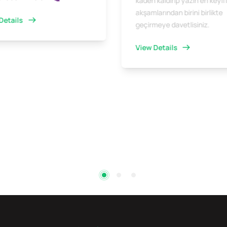
kadeh kaldırıp yazın en keyifl
akşamlarından birini birlikte
Details
geçirmeye davetlisiniz.
View Details