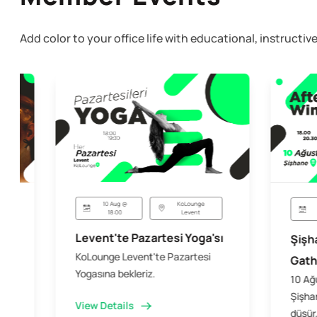
Add color to your office life with educational, instruct
10 Aug @
KoLounge
18:00
Levent
Levent'te Pazartesi Yoga'sı
Şişh
KoLounge Levent'te Pazartesi
Gath
Yogasına bekleriz.
10 Ağ
Şişhan
View Details
düşür,