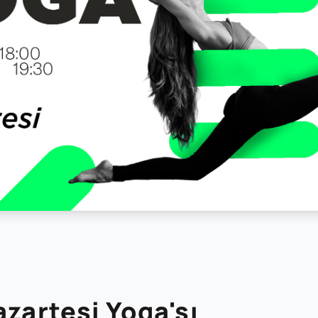
azartesi Yoga'sı