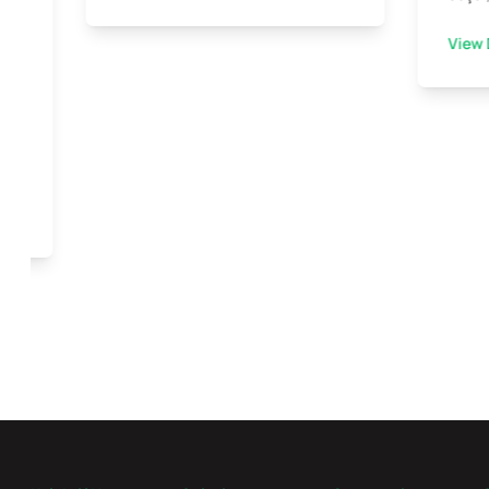
View 
ini