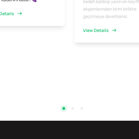
kadeh kaldırıp yazın en keyifl
akşamlarından birini birlikte
Details
geçirmeye davetlisiniz.
View Details