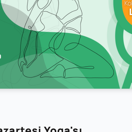
azartesi Yoga'sı