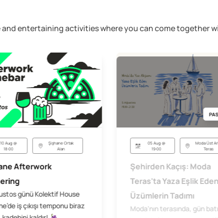
ive and entertaining activities where you can come together
PAS
05 Aug @
Moda Üst Ar
10 Aug @
Şişhane Ortak
19:00
Teras
18:00
Alan
Şehirden Kaçış: Moda
ane Afterwork
Teras'ta Yaza Eşlik Ede
ering
ustos günü Kolektif House
Üzümlerin Tadımı
e’de iş çıkışı temponu biraz
Moda'nın terasında, gün bat
 kadehini kaldır! 🍇