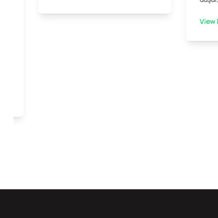
View 
ini