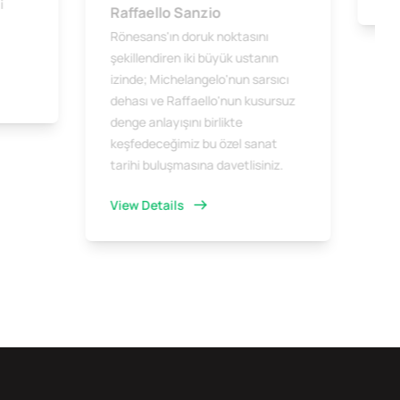
i
Raffaello Sanzio
Rönesans'ın doruk noktasını
şekillendiren iki büyük ustanın
izinde; Michelangelo'nun sarsıcı
dehası ve Raffaello'nun kusursuz
denge anlayışını birlikte
keşfedeceğimiz bu özel sanat
tarihi buluşmasına davetlisiniz.
View Details