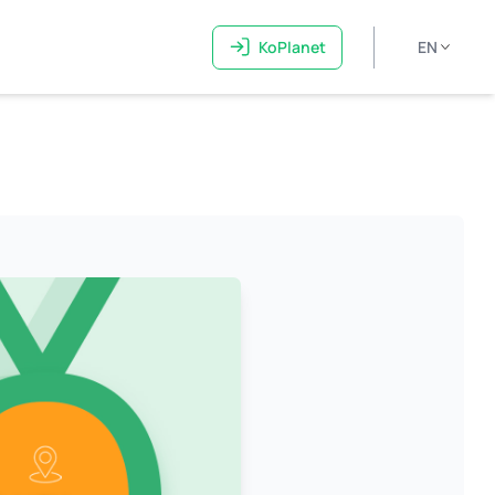
KoPlanet
EN