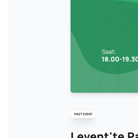
PAST EVENT
Levent'te P