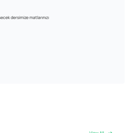
şecek dersimize matlarınızı
View All