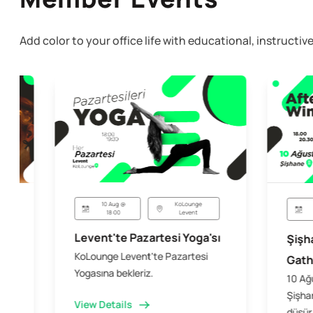
Add color to your office life with educational, instruct
10 Aug @
KoLounge
18:00
Levent
Levent'te Pazartesi Yoga'sı
Şişh
KoLounge Levent'te Pazartesi
Gath
Yogasına bekleriz.
10 Ağ
Şişhan
View Details
düşür,