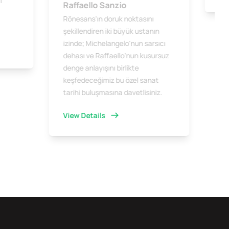
i
Raffaello Sanzio
Rönesans'ın doruk noktasını
şekillendiren iki büyük ustanın
izinde; Michelangelo'nun sarsıcı
dehası ve Raffaello'nun kusursuz
denge anlayışını birlikte
keşfedeceğimiz bu özel sanat
tarihi buluşmasına davetlisiniz.
View Details