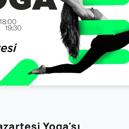
azartesi Yoga'sı