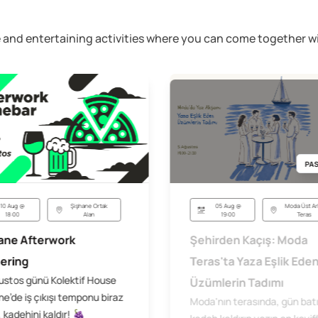
ive and entertaining activities where you can come together
PAS
05 Aug @
Moda Üst Ar
10 Aug @
Şişhane Ortak
19:00
Teras
18:00
Alan
Şehirden Kaçış: Moda
ane Afterwork
Teras'ta Yaza Eşlik Ede
ering
ustos günü Kolektif House
Üzümlerin Tadımı
e’de iş çıkışı temponu biraz
Moda'nın terasında, gün bat
 kadehini kaldır! 🍇