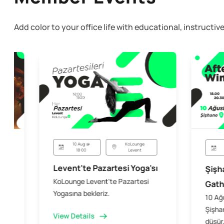
Add color to your office life with educational, instruct
10 Aug @
KoLounge
18:00
Levent
Levent'te Pazartesi Yoga'sı
Şişh
KoLounge Levent'te Pazartesi
Gath
Yogasına bekleriz.
10 Ağ
Şişhan
View Details
düşür,