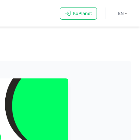
KoPlanet
EN