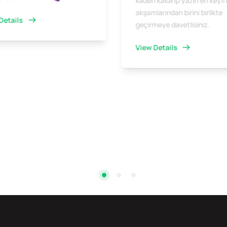
kadeh kaldırıp yazın en keyifl
akşamlarından birini birlikte
Details
geçirmeye davetlisiniz.
View Details