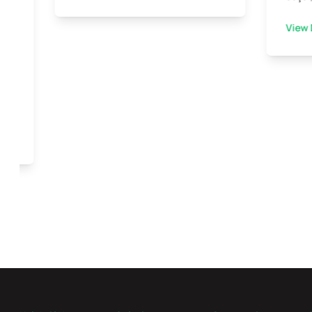
View 
ini