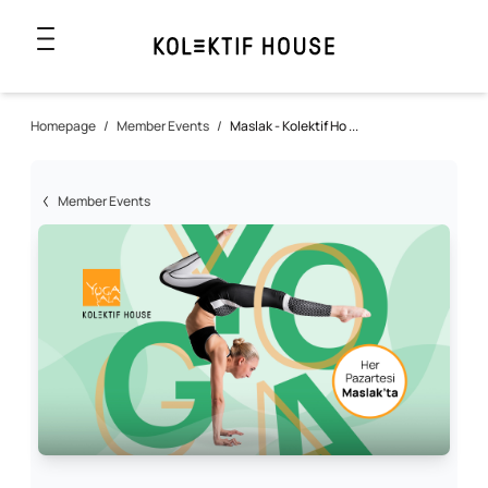
Homepage
/
Member Events
/
Maslak - Kolektif Ho ...
Member Events