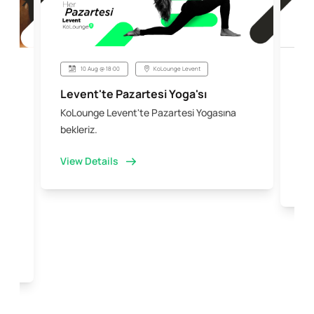
10 Aug @ 18:00
KoLounge Levent
Levent'te Pazartesi Yoga'sı
Şi
KoLounge Levent'te Pazartesi Yogasına
10 
 &
bekleriz.
iş 
kal
View Details
Vi
e