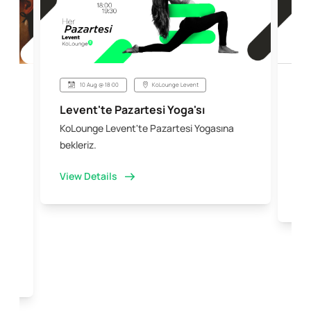
10 Aug @ 18:00
KoLounge Levent
Levent'te Pazartesi Yoga'sı
Şi
KoLounge Levent'te Pazartesi Yogasına
10 
 &
bekleriz.
iş 
kal
View Details
Vi
e