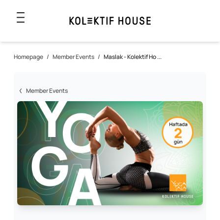
Homepage
/
Member Events
/
Maslak - Kolektif Ho ...
Member Events