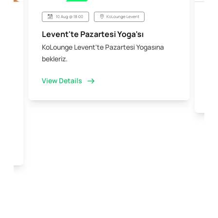
10 Aug @ 18:00
KoLounge Levent
Levent'te Pazartesi Yoga'sı
Şi
KoLounge Levent'te Pazartesi Yogasına
10 
 &
bekleriz.
iş 
kal
View Details
Vi
e