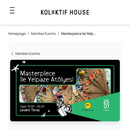
Homepage
/
Member Events
/
Masterpiece ile Yelp ...
Member Events