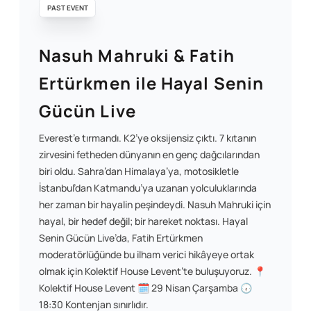
PAST EVENT
Nasuh Mahruki & Fatih
Ertürkmen ile Hayal Senin
Gücün Live
Everest’e tırmandı. K2’ye oksijensiz çıktı. 7 kıtanın
zirvesini fetheden dünyanın en genç dağcılarından
biri oldu. Sahra’dan Himalaya’ya, motosikletle
İstanbul’dan Katmandu’ya uzanan yolculuklarında
her zaman bir hayalin peşindeydi. Nasuh Mahruki için
hayal, bir hedef değil; bir hareket noktası. Hayal
Senin Gücün Live’da, Fatih Ertürkmen
moderatörlüğünde bu ilham verici hikâyeye ortak
olmak için Kolektif House Levent’te buluşuyoruz. 📍
Kolektif House Levent 🗓 29 Nisan Çarşamba 🕡
18:30 Kontenjan sınırlıdır.