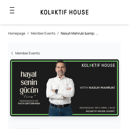
Homepage
/
Member Events
/
Nasuh Mahruki &amp; ...
Member Events