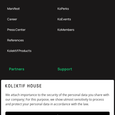
Manifest
KoPerks
Career
KoEvents
Press Center
KoMembers
References
Kolektif Products
Partners
Support
Broker
FAQ
Reach Us