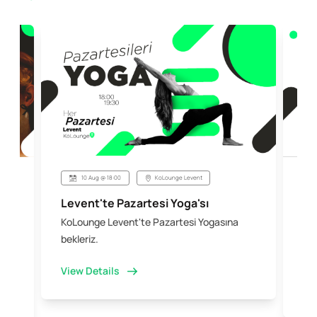
10 Aug @ 18:00
KoLounge Levent
Levent'te Pazartesi Yoga'sı
Şi
KoLounge Levent'te Pazartesi Yogasına
10 
 &
bekleriz.
iş 
kal
View Details
Vi
e