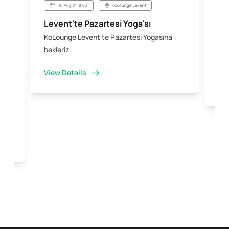
10 Aug @ 18:00
KoLounge Levent
Levent'te Pazartesi Yoga'sı
Şi
KoLounge Levent'te Pazartesi Yogasına
10 
 &
bekleriz.
iş 
kal
View Details
Vi
e