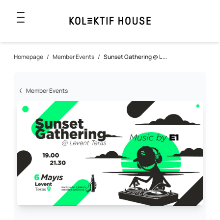
Homepage
/
Member Events
/
Sunset Gathering @ L ...
Member Events