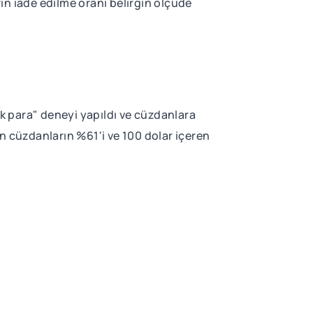
rın iade edilme oranı belirgin ölçüde
ük para" deneyi yapıldı ve cüzdanlara
n cüzdanların %61'i ve 100 dolar içeren