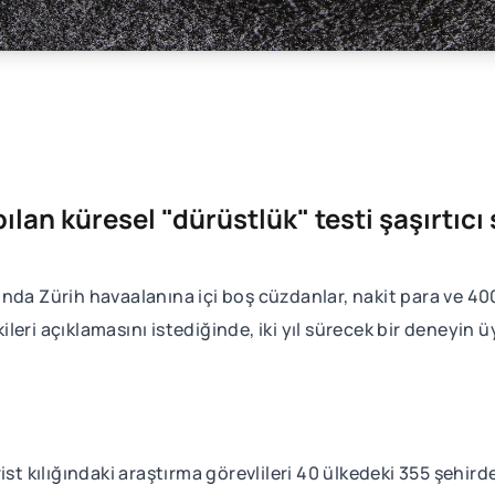
ılan küresel "dürüstlük" testi şaşırtıcı
ılında Zürih havaalanına içi boş cüzdanlar, nakit para ve 400
kileri açıklamasını istediğinde, iki yıl sürecek bir deneyin 
ist kılığındaki araştırma görevlileri 40 ülkedeki 355 şehird