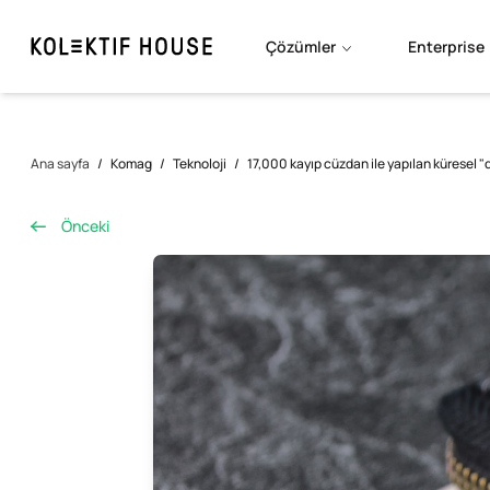
Çözümler
Enterprise
Ana sayfa
/
Komag
/
Teknoloji
/
17,000 kayıp cüzdan ile yapılan küresel "d
Önceki