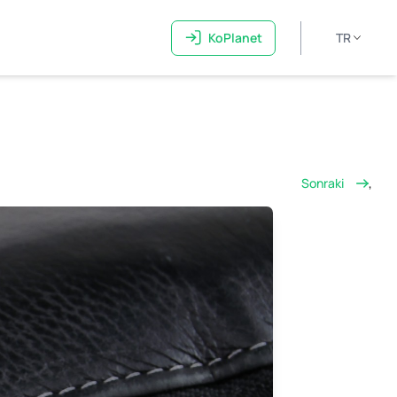
KoPlanet
TR
Sonraki
,