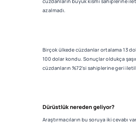
cüzdanların büyük kısmı sahiplerine ilet
azalmadı.
Birçok ülkede cüzdanlar ortalama 13 dola
100 dolar kondu. Sonuçlar oldukça şaşır
cüzdanların %72'si sahiplerine geri iletil
Dürüstlük nereden geliyor?
Araştırmacıların bu soruya iki cevabı va