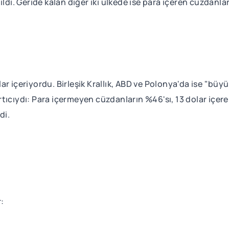
ildi. Geride kalan diğer iki ülkede ise para içeren cüzdanla
r içeriyordu. Birleşik Krallık, ABD ve Polonya'da ise "büy
tıcıydı: Para içermeyen cüzdanların %46'sı, 13 dolar içere
di.
r: