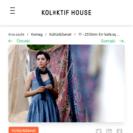
Ana sayfa
/
Komag
/
Kültür&Sanat
/
17 – 23 Ekim: En ‘kafa aç ...
Önceki
Sonraki
,
Kültür&Sanat