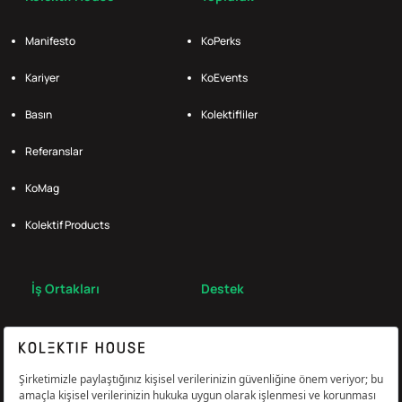
Manifesto
KoPerks
Kariyer
KoEvents
Basın
Kolektifliler
Referanslar
KoMag
Kolektif Products
İş Ortakları
Destek
Broker
S.S.S.
Bize Ulaş