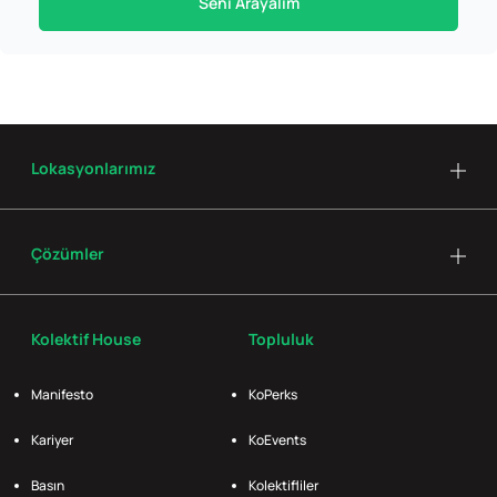
Seni Arayalım
Lokasyonlarımız
Çözümler
Kolektif House
Topluluk
Manifesto
KoPerks
Kariyer
KoEvents
Basın
Kolektifliler