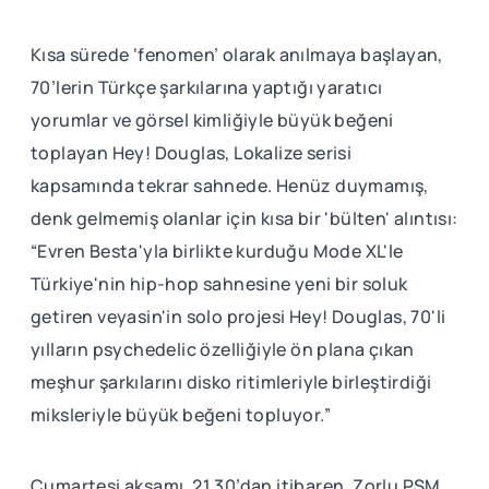
Kısa sürede ‘fenomen’ olarak anılmaya başlayan,
70’lerin Türkçe şarkılarına yaptığı yaratıcı
yorumlar ve görsel kimliğiyle büyük beğeni
toplayan Hey! Douglas, Lokalize serisi
kapsamında tekrar sahnede. Henüz duymamış,
denk gelmemiş olanlar için kısa bir 'bülten' alıntısı:
“Evren Besta'yla birlikte kurduğu Mode XL'le
Türkiye'nin hip-hop sahnesine yeni bir soluk
getiren veyasin'in solo projesi Hey! Douglas, 70'li
yılların psychedelic özelliğiyle ön plana çıkan
meşhur şarkılarını disko ritimleriyle birleştirdiği
miksleriyle büyük beğeni topluyor.”
Cumartesi akşamı, 21.30’dan itibaren, Zorlu PSM