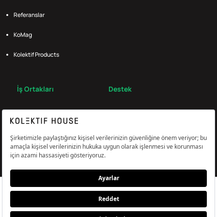
Referanslar
KoMag
Kolektif Products
İş Ortakları
Destek
Broker
S.S.S.
Bize Ulaş
Çerez Tercihlerini Yönetin
Aydınlatma & Açık Rıza Metni
KVKK,Gizlilik ve Çerez Politikası