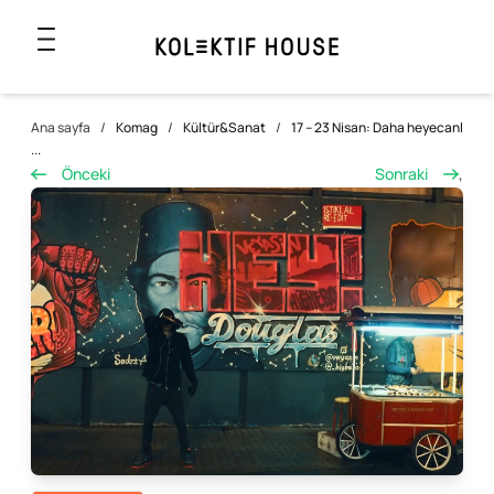
Ana sayfa
/
Komag
/
Kültür&Sanat
/
17 – 23 Nisan: Daha heyecanl
...
Önceki
Sonraki
,