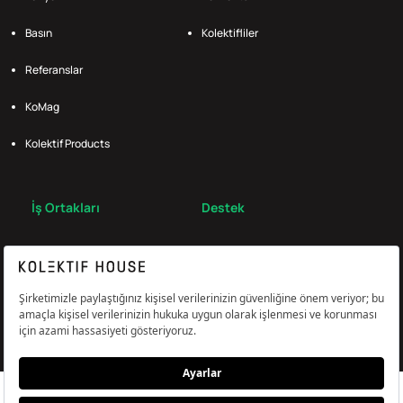
Basın
Kolektifliler
Referanslar
KoMag
Kolektif Products
İş Ortakları
Destek
Broker
S.S.S.
Bize Ulaş
Çerez Tercihlerini Yönetin