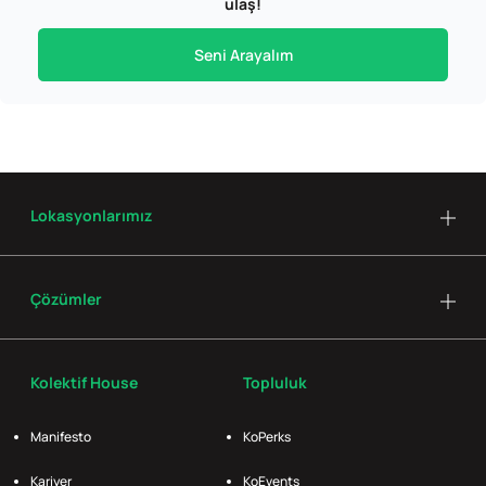
ulaş!
Seni Arayalım
Lokasyonlarımız
Çözümler
Kolektif House
Topluluk
Manifesto
KoPerks
Kariyer
KoEvents