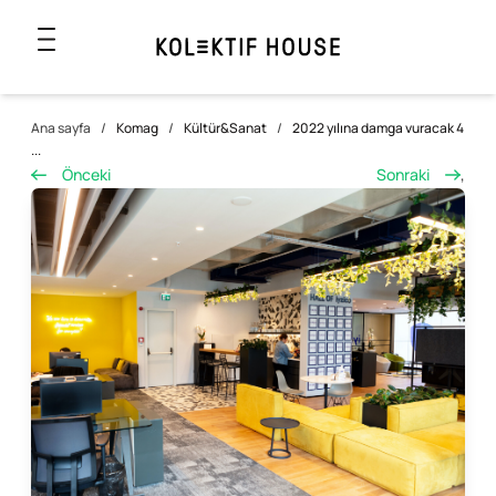
Ana sayfa
/
Komag
/
Kültür&Sanat
/
2022 yılına damga vuracak 4
...
Önceki
Sonraki
,