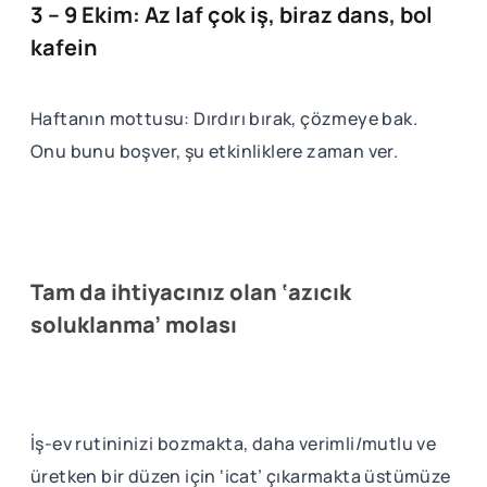
3 – 9 Ekim: Az laf çok iş, biraz dans, bol
kafein
Haftanın mottusu: Dırdırı bırak, çözmeye bak.
Onu bunu boşver, şu etkinliklere zaman ver.
Tam da ihtiyacınız olan ‘azıcık
soluklanma’ molası
İş-ev rutininizi bozmakta, daha verimli/mutlu ve
üretken bir düzen için ‘icat’ çıkarmakta üstümüze