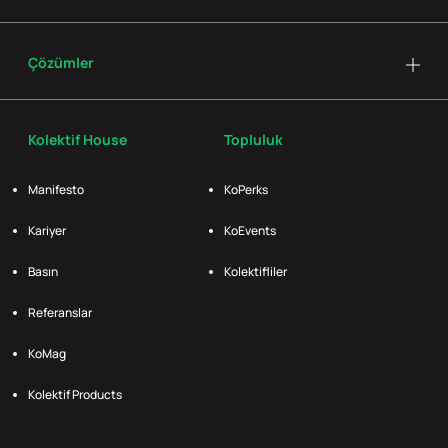
Çözümler
Kolektif House
Topluluk
Manifesto
KoPerks
Kariyer
KoEvents
Basın
Kolektifliler
Referanslar
KoMag
Kolektif Products