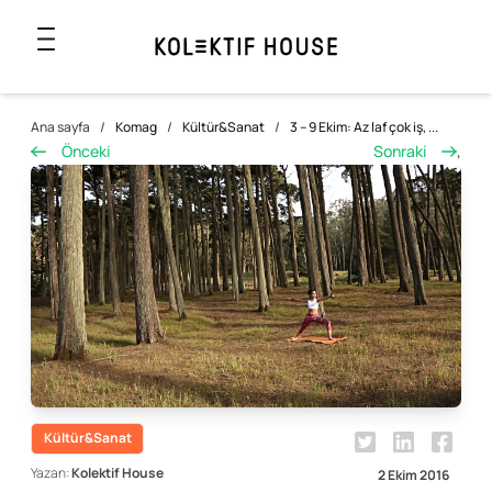
Ana sayfa
/
Komag
/
Kültür&Sanat
/
3 – 9 Ekim: Az laf çok iş, ...
Önceki
Sonraki
,
Kültür&Sanat
Yazan:
Kolektif House
2 Ekim 2016