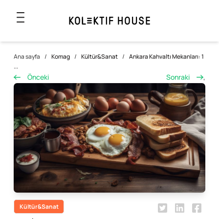
Ana sayfa
/
Komag
/
Kültür&Sanat
/
Ankara Kahvaltı Mekanları: 1
...
Önceki
Sonraki
,
Kültür&Sanat