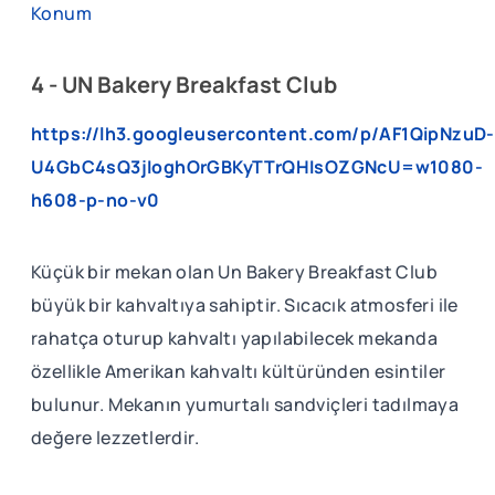
Konum
4 - UN Bakery Breakfast Club
https://lh3.googleusercontent.com/p/AF1QipNzuD-
U4GbC4sQ3jIoghOrGBKyTTrQHIsOZGNcU=w1080-
h608-p-no-v0
Küçük bir mekan olan Un Bakery Breakfast Club
büyük bir kahvaltıya sahiptir. Sıcacık atmosferi ile
rahatça oturup kahvaltı yapılabilecek mekanda
özellikle Amerikan kahvaltı kültüründen esintiler
bulunur. Mekanın yumurtalı sandviçleri tadılmaya
değere lezzetlerdir.