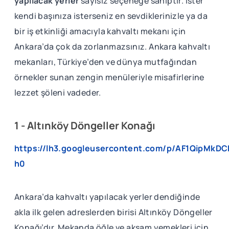
yapılacak yerler
sayısız seçeneğe sahiptir. İster
kendi başınıza isterseniz en sevdiklerinizle ya da
bir iş etkinliği amacıyla kahvaltı mekanı için
Ankara’da çok da zorlanmazsınız. Ankara kahvaltı
mekanları, Türkiye’den ve dünya mutfağından
örnekler sunan zengin menüleriyle misafirlerine
lezzet şöleni vadeder.
1 - Altınköy Döngeller Konağı
https://lh3.googleusercontent.com/p/AF1QipMk
h0
Ankara’da kahvaltı yapılacak yerler dendiğinde
akla ilk gelen adreslerden birisi Altınköy Döngeller
Konağı’dır. Mekanda öğle ve akşam yemekleri için