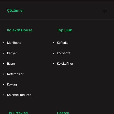
Çözümler
Kolektif House
Topluluk
Manifesto
KoPerks
Kariyer
KoEvents
Basın
Kolektifliler
Referanslar
KoMag
Kolektif Products
İş Ortakları
Destek