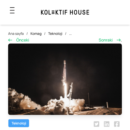
Ana sayfa
/
Komag
/
Teknoloji
/
...
Önceki
Sonraki
,
Teknoloji