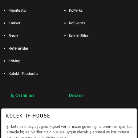
Manifesto
KoPerks
Kariyer
KoEvents
Basın
Kolektifliler
Referanslar
KoMag
Kolektif Products
İş Ortakları
Destek
Broker
S.S.S.
Bize Ulaş