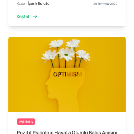
Yazan:
İçerik Bulutu
29 Temmuz 2024
Keşfet
Well-Being
Pozitif Psikoloji: Hayata Olumlu Bakış Açısını