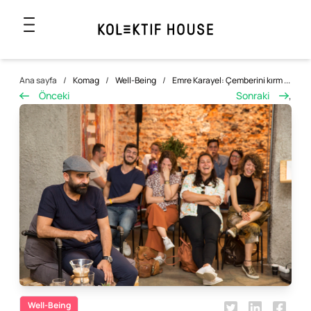
Ana sayfa
/
Komag
/
Well-Being
/
Emre Karayel: Çemberini kırm ...
Önceki
Sonraki
,
Well-Being