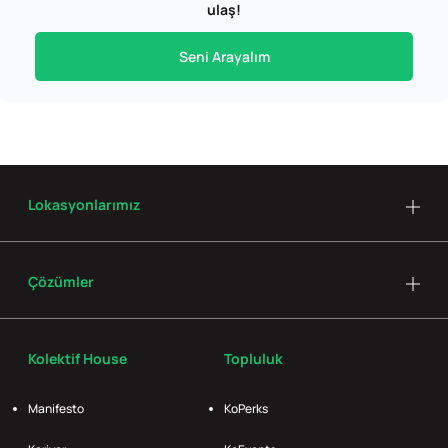
ulaş!
Seni Arayalım
Lokasyonlarımız
Çözümler
Kolektif House
Topluluk
Manifesto
KoPerks