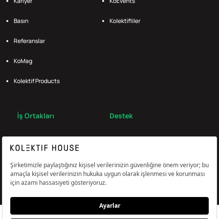
Kariyer
KoEvents
Basın
Kolektifliler
Referanslar
KoMag
Kolektif Products
İş Ortakları
Destek
Broker
S.S.S.
Bize Ulaş
Çerez Tercihlerini Yönetin