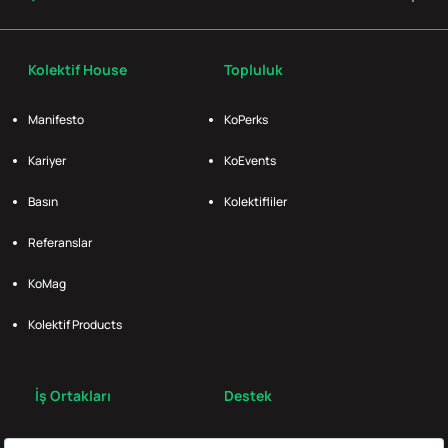
Kolektif House
Topluluk
Manifesto
KoPerks
Kariyer
KoEvents
Basın
Kolektifliler
Referanslar
KoMag
Kolektif Products
İş Ortakları
Destek
Broker
S.S.S.