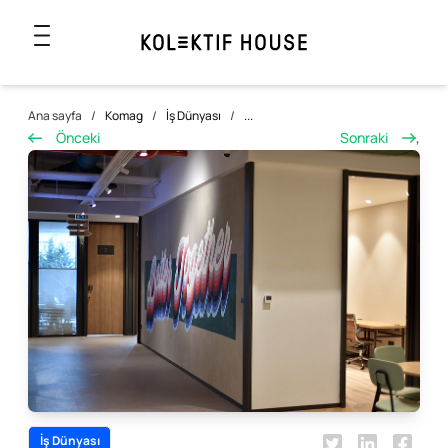
Ana sayfa
/
Komag
/
İş Dünyası
/
...
Önceki
Sonraki
,
İş Dünyası