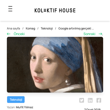
Ana sayfa
/
Komag
/
Teknoloji
/
Google artırılmış gerçekl ...
Önceki
Sonraki
,
Teknoloji
Yazan:
Mufit Yılmaz
7 Ocak 2019