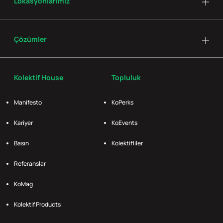
Lokasyonlarımız
Çözümler
Kolektif House
Topluluk
Manifesto
KoPerks
Kariyer
KoEvents
Basın
Kolektifliler
Referanslar
KoMag
Kolektif Products