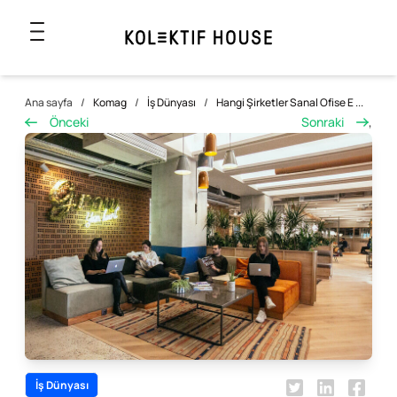
Ana sayfa
/
Komag
/
İş Dünyası
/
Hangi Şirketler Sanal Ofise E ...
Önceki
Sonraki
,
İş Dünyası