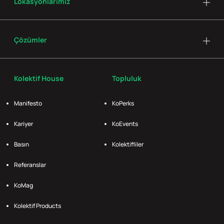
Lokasyonlarımız
Çözümler
Kolektif House
Topluluk
Manifesto
KoPerks
Kariyer
KoEvents
Basın
Kolektifliler
Referanslar
KoMag
Kolektif Products