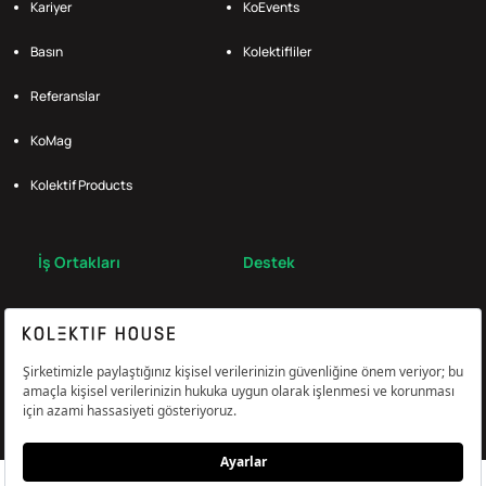
Kariyer
KoEvents
Basın
Kolektifliler
Referanslar
KoMag
Kolektif Products
İş Ortakları
Destek
Broker
S.S.S.
Bize Ulaş
Çerez Tercihlerini Yönetin