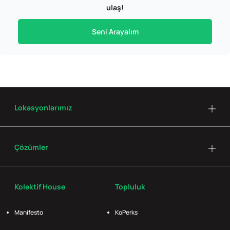
ulaş!
Seni Arayalım
Lokasyonlarımız
Çözümler
Kolektif House
Topluluk
Manifesto
KoPerks