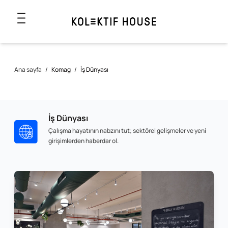
Ana sayfa
/
Komag
/
İş Dünyası
İş Dünyası
Çalışma hayatının nabzını tut; sektörel gelişmeler ve yeni
girişimlerden haberdar ol.