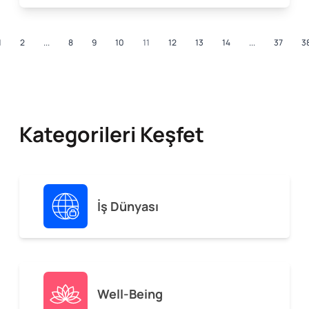
1
2
...
8
9
10
11
12
13
14
...
37
3
Kategorileri Keşfet
İş Dünyası
Well-Being