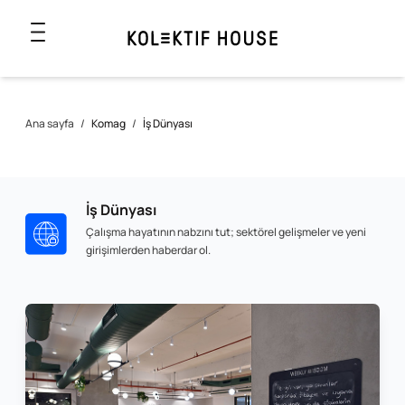
Ana sayfa
/
Komag
/
İş Dünyası
İş Dünyası
Çalışma hayatının nabzını tut; sektörel gelişmeler ve yeni
girişimlerden haberdar ol.