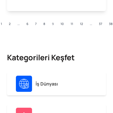
1
2
...
6
7
8
9
10
11
12
...
37
38
Kategorileri Keşfet
İş Dünyası