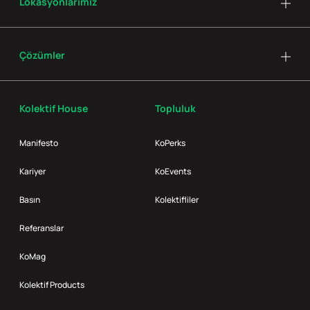
Lokasyonlarımız
Çözümler
Kolektif House
Topluluk
Manifesto
KoPerks
Kariyer
KoEvents
Basın
Kolektifliler
Referanslar
KoMag
Kolektif Products