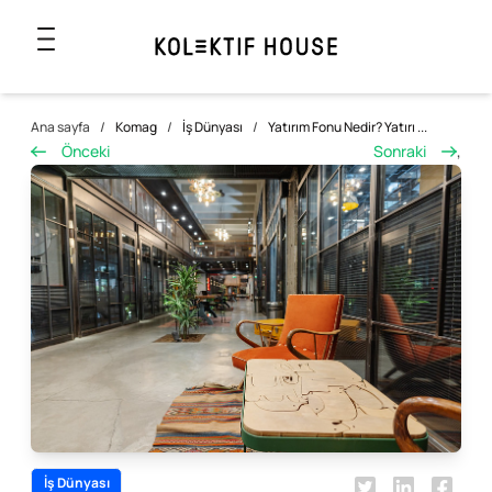
Ana sayfa
/
Komag
/
İş Dünyası
/
Yatırım Fonu Nedir? Yatırı ...
Önceki
Sonraki
,
İş Dünyası