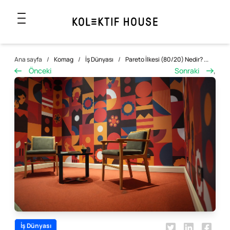
Ana sayfa
/
Komag
/
İş Dünyası
/
Pareto İlkesi (80/20) Nedir? ...
Önceki
Sonraki
,
İş Dünyası