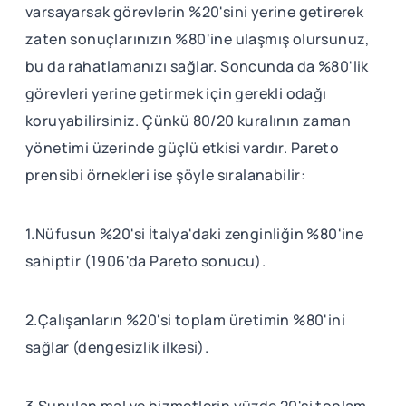
varsayarsak görevlerin %20'sini yerine getirerek
zaten sonuçlarınızın %80'ine ulaşmış olursunuz,
bu da rahatlamanızı sağlar. Soncunda da %80'lik
görevleri yerine getirmek için gerekli odağı
koruyabilirsiniz. Çünkü 80/20 kuralının zaman
yönetimi üzerinde güçlü etkisi vardır. Pareto
prensibi örnekleri ise şöyle sıralanabilir:
1.Nüfusun %20'si İtalya'daki zenginliğin %80'ine
sahiptir (1906'da Pareto sonucu).
2.Çalışanların %20'si toplam üretimin %80'ini
sağlar (dengesizlik ilkesi).
3.Sunulan mal ve hizmetlerin yüzde 20'si toplam