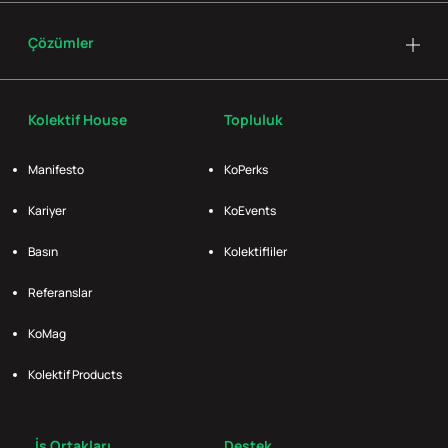
Çözümler
Kolektif House
Topluluk
Manifesto
KoPerks
Kariyer
KoEvents
Basın
Kolektifliler
Referanslar
KoMag
Kolektif Products
İş Ortakları
Destek