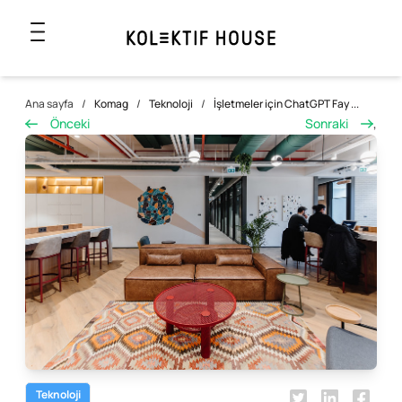
Ana sayfa
/
Komag
/
Teknoloji
/
İşletmeler için ChatGPT Fay ...
Önceki
Sonraki
,
Teknoloji