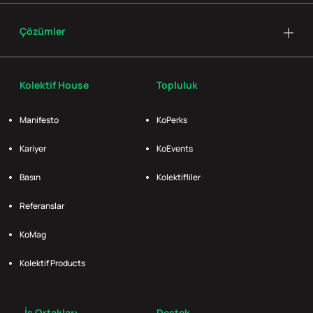
Çözümler
Kolektif House
Topluluk
Manifesto
KoPerks
Kariyer
KoEvents
Basın
Kolektifliler
Referanslar
KoMag
Kolektif Products
İş Ortakları
Destek