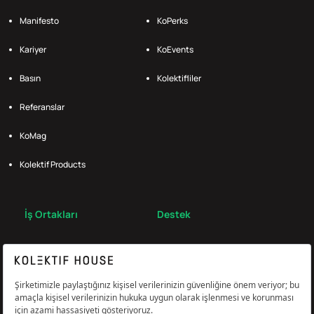
Manifesto
KoPerks
Kariyer
KoEvents
Basın
Kolektifliler
Referanslar
KoMag
Kolektif Products
İş Ortakları
Destek
Broker
S.S.S.
Bize Ulaş