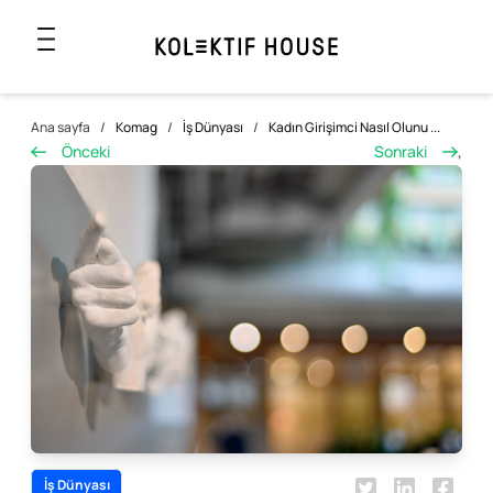
Ana sayfa
/
Komag
/
İş Dünyası
/
Kadın Girişimci Nasıl Olunu ...
Önceki
Sonraki
,
İş Dünyası