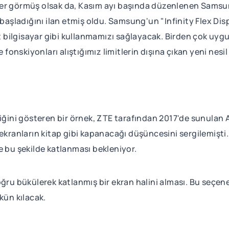
er görmüş olsak da, Kasım ayı başında düzenlenen Samsung
 başladığını ilan etmiş oldu. Samsung'un "Infinity Flex Dis
et bilgisayar gibi kullanmamızı sağlayacak. Birden çok uyg
e fonskiyonları alıştığımız limitlerin dışına çıkan yeni nesil
iğini gösteren bir örnek, ZTE tarafından 2017'de sunulan Ax
 ekranların kitap gibi kapanacağı düşüncesini sergilemişt
e bu şekilde katlanması bekleniyor.
ru bükülerek katlanmış bir ekran halini alması. Bu seçenek,
ün kılacak.