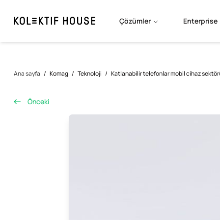
Çözümler
Enterprise
Ana sayfa
/
Komag
/
Teknoloji
/
Katlanabilir telefonlar mobil cihaz sektö
Önceki