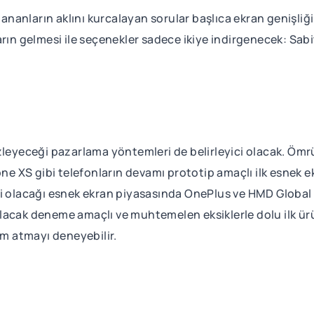
lananların aklını kurcalayan sorular başlıca ekran genişliği
rın gelmesi ile seçenekler sadece ikiye indirgenecek: Sabit
zleyeceği pazarlama yöntemleri de belirleyici olacak. Ömr
XS gibi telefonların devamı prototip amaçlı ilk esnek ekra
i olacağı esnek ekran piyasasında OnePlus ve HMD Global g
lacak deneme amaçlı ve muhtemelen eksiklerle dolu ilk ürü
ım atmayı deneyebilir.