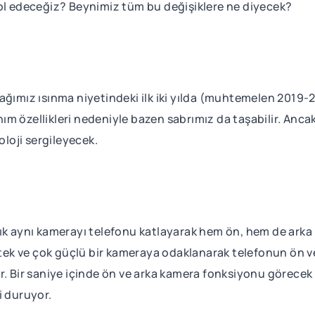
rol edeceğiz? Beynimiz tüm bu değişiklere ne diyecek?
ğımız ısınma niyetindeki ilk iki yılda (muhtemelen 2019-20
 özellikleri nedeniyle bazen sabrımız da taşabilir. Ancak ş
oloji sergileyecek.
ık aynı kamerayı telefonu katlayarak hem ön, hem de arka 
) tek ve çok güçlü bir kameraya odaklanarak telefonun ön v
or. Bir saniye içinde ön ve arka kamera fonksiyonu görece
i duruyor.