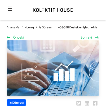
Ana sayfa
/
Komag
/
İş Dünyası
/
KOSGEB Destekleri İşletme Ma
...
Önceki
Sonraki
,
İş Dünyası