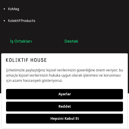
KoMag
Kolektif Products
İş Ortakları
Destek
Broker
S.S.S.
Bize Ulaş
Çerez Tercihlerini Yönetin
Aydınlatma & Açık Rıza Metni
KVKK,Gizlilik ve Çerez Politikası
© Kolektif House 2022