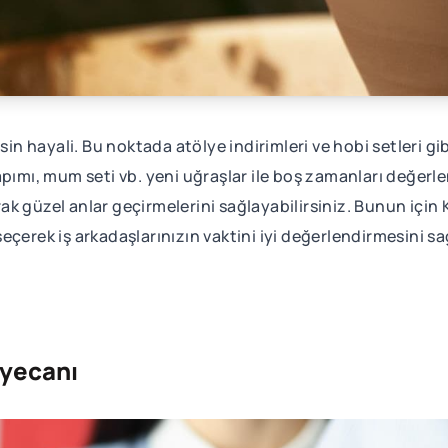
sin hayali. Bu noktada atölye indirimleri ve hobi setleri gi
pımı, mum seti vb. yeni uğraşlar ile boş zamanları değerle
arak güzel anlar geçirmelerini sağlayabilirsiniz. Bunun için
eçerek iş arkadaşlarınızın vaktini iyi değerlendirmesini sağ
eyecanı