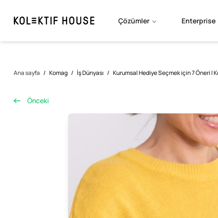
Çözümler
Enterprise
Ana sayfa
/
Komag
/
İş Dünyası
/
Kurumsal Hediye Seçmek için 7 Öneri | Ko
Önceki