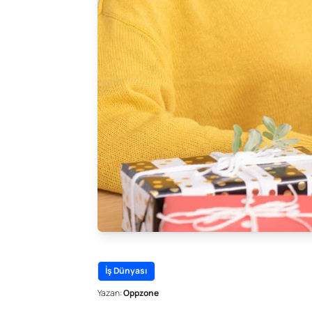
İş Dünyası
Yazan:
Oppzone