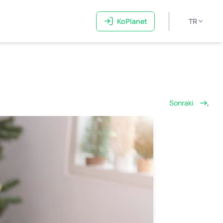
KoPlanet
TR
Sonraki
,