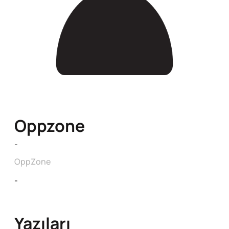
Oppzone
-
OppZone
-
Yazıları