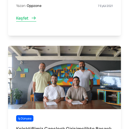
Yazan:
Oppzone
7 Eylül 2021
Keşfet
İş Dünyası
Kolektiflimiz Capslock Girişimcilikte Başarılı