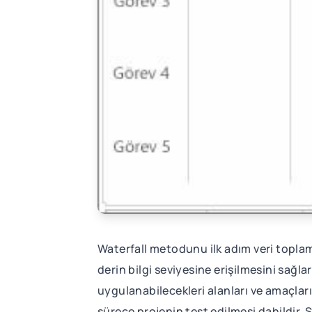
Waterfall metodunu ilk adım veri topla
derin bilgi seviyesine erişilmesini sağla
uygulanabilecekleri alanları ve amaçlar
sürece projenin test edilmesi dahildir. 