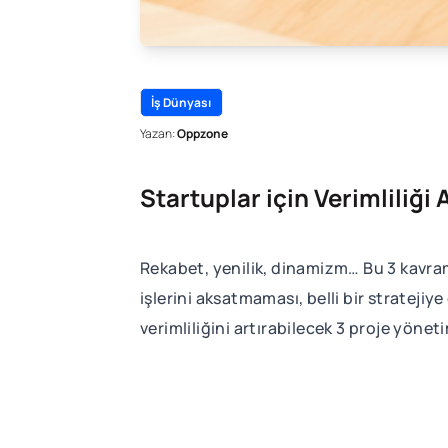
İş Dünyası
Yazan:
Oppzone
Startuplar için Verimliliği
Rekabet, yenilik, dinamizm… Bu 3 kavr
işlerini aksatmaması, belli bir strateji
verimliliğini artırabilecek 3 proje yön