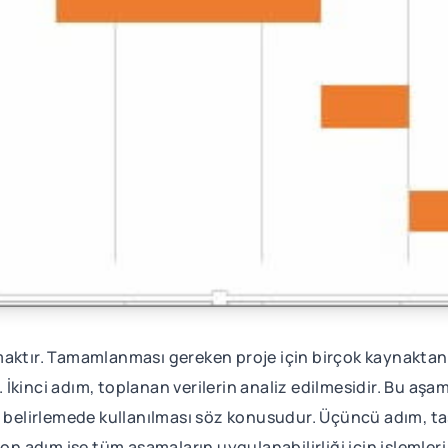
maktır. Tamamlanması gereken proje için birçok kaynaktan
r. İkinci adım, toplanan verilerin analiz edilmesidir. Bu aş
ı belirlemede kullanılması söz konusudur. Üçüncü adım, ta
Son adım ise tüm aşamaların uygulanabilirliği için işlemleri