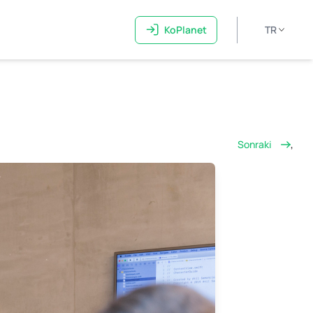
KoPlanet
TR
Sonraki
,