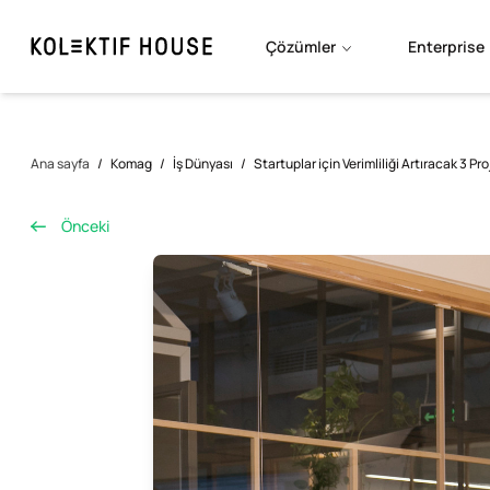
Çözümler
Enterprise
Ana sayfa
/
Komag
/
İş Dünyası
/
Startuplar için Verimliliği Artıracak 3 Pr
Önceki