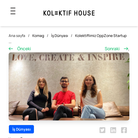
Ana sayfa
/
Komag
/
İş Dünyası
/
Kolektiflimiz OppZone Startup
...
Önceki
Sonraki
,
İş Dünyası