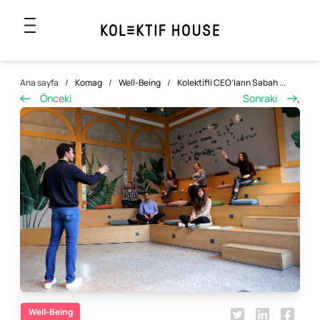
Ana sayfa
/
Komag
/
Well-Being
/
Kolektifli CEO’ların Sabah ...
Önceki
Sonraki
,
Well-Being