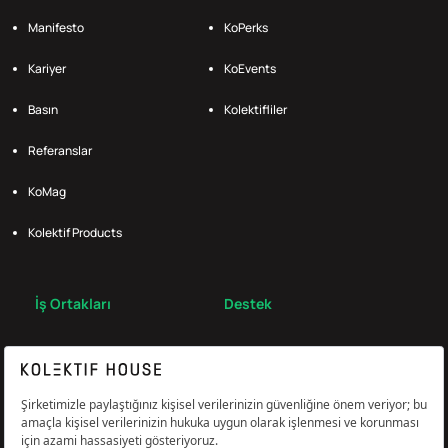
Manifesto
KoPerks
Kariyer
KoEvents
Basın
Kolektifliler
Referanslar
KoMag
Kolektif Products
İş Ortakları
Destek
Broker
S.S.S.
Bize Ulaş