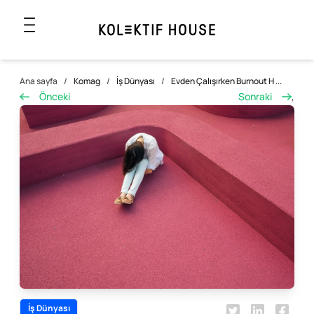
Ana sayfa
/
Komag
/
İş Dünyası
/
Evden Çalışırken Burnout H ...
Önceki
Sonraki
,
İş Dünyası