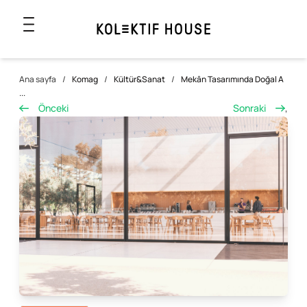
Ana sayfa
/
Komag
/
Kültür&Sanat
/
Mekân Tasarımında Doğal A
...
Önceki
Sonraki
,