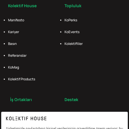
Kolektif House
Topluluk
Manifesto
KoPerks
Kariyer
KoEvents
Basın
Kolektifliler
Referanslar
KoMag
Kolektif Products
İş Ortakları
Destek
Broker
S.S.S.
Bize Ulaş